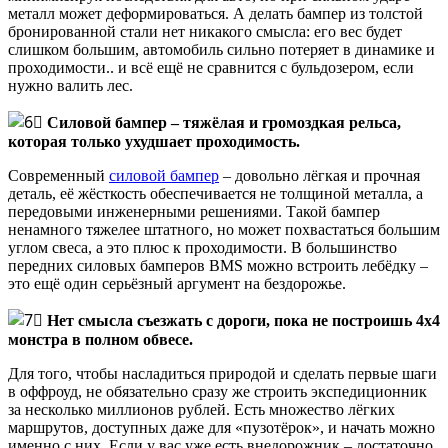
металл может деформироваться. А делать бампер из толстой
бронированной стали нет никакого смысла: его вес будет
слишком большим, автомобиль сильно потеряет в динамике и
проходимости.. и всё ещё не сравнится с бульдозером, если
нужно валить лес.
Силовой бампер – тяжёлая и громоздкая рельса,
которая только ухудшает проходимость.
Современный
силовой бампер
– довольно лёгкая и прочная
деталь, её жёсткость обеспечивается не толщиной металла, а
передовыми инженерными решениями. Такой бампер
ненамного тяжелее штатного, но может похвастаться большим
углом свеса, а это плюс к проходимости. В большинство
передних силовых бамперов BMS можно встроить лебёдку –
это ещё один серьёзный аргумент на бездорожье.
Нет смысла съезжать с дороги, пока не построишь 4х4
монстра в полном обвесе.
Для того, чтобы насладиться природой и сделать первые шаги
в оффроуд, не обязательно сразу же строить экспедиционник
за несколько миллионов рублей. Есть множество лёгких
маршрутов, доступных даже для «пузотёрок», и начать можно
именно с них. Если у вас уже есть внедорожник – достаточно