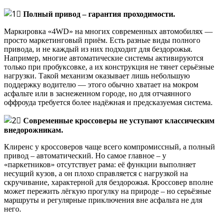
Полный привод – гарантия проходимости.
Маркировка «4WD» на многих современных автомобилях —
просто маркетинговый приём. Есть разные виды полного
привода, и не каждый из них подходит для бездорожья.
Например, многие автоматические системы активируются
только при пробуксовке, а их конструкция не тянет серьёзные
нагрузки. Такой механизм оказывает лишь небольшую
поддержку водителю — этого обычно хватает на мокром
асфальте или в заснеженном городе, но для отчаянного
оффроуда требуется более надёжная и предсказуемая система.
Современные кроссоверы не уступают классическим
внедорожникам.
Клиренс у кроссоверов чаще всего компромиссный, а полный
привод – автоматический. Но самое главное – у
«паркетников» отсутствует рама: её функции выполняет
несущий кузов, а он плохо справляется с нагрузкой на
скручивание, характерной для бездорожья. Кроссовер вполне
может пережить лёгкую прогулку на природе – но серьёзные
маршруты и регулярные приключения вне асфальта не для
него.