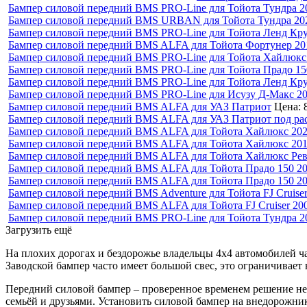
Бампер силовой передний BMS PRO-Line для Тойота Тундра 2
Бампер силовой передний BMS URBAN для Тойота Тундра 20
Бампер силовой передний BMS PRO-Line для Тойота Ленд Кру
Бампер силовой передний BMS ALFA для Тойота Фортунер 20
Бампер силовой передний BMS PRO-Line для Тойота Хайлюкс
Бампер силовой передний BMS PRO-Line для Тойота Прадо 15
Бампер силовой передний BMS PRO-Line для Тойота Ленд Кру
Бампер силовой передний BMS PRO-Line для Исузу Д-Макс 20
Бампер силовой передний BMS ALFA для УАЗ Патриот
Цена:
Бампер силовой передний BMS ALFA для УАЗ Патриот под ра
Бампер силовой передний BMS ALFA для Тойота Хайлюкс 202
Бампер силовой передний BMS ALFA для Тойота Хайлюкс 201
Бампер силовой передний BMS ALFA для Тойота Хайлюкс Рев
Бампер силовой передний BMS ALFA для Тойота Прадо 150 20
Бампер силовой передний BMS ALFA для Тойота Прадо 150 20
Бампер силовой передний BMS Adventure для Тойота FJ Cruise
Бампер силовой передний BMS ALFA для Тойота FJ Cruiser 20
Бампер силовой передний BMS PRO-Line для Тойота Тундра 2
Загрузить ещё
На плохих дорогах и бездорожье владельцы 4х4 автомобилей ча
Заводской бампер часто имеет большой свес, это ограничивае
Передний силовой бампер – проверенное временем решение не т
семьёй и друзьями. Установить силовой бампер на внедорожник