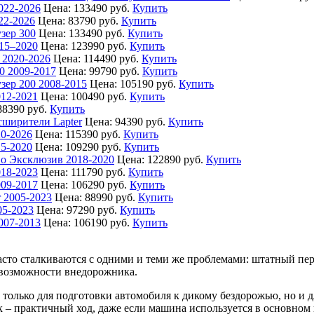
022-2026
Цена:
133490 руб.
Купить
22-2026
Цена:
83790 руб.
Купить
зер 300
Цена:
133490 руб.
Купить
15–2020
Цена:
123990 руб.
Купить
 2020-2026
Цена:
114490 руб.
Купить
0 2009-2017
Цена:
99790 руб.
Купить
зер 200 2008-2015
Цена:
105190 руб.
Купить
12-2021
Цена:
100490 руб.
Купить
88390 руб.
Купить
сширители Lapter
Цена:
94390 руб.
Купить
0-2026
Цена:
115390 руб.
Купить
5-2020
Цена:
109290 руб.
Купить
о Эксклюзив 2018-2020
Цена:
122890 руб.
Купить
18-2023
Цена:
111790 руб.
Купить
09-2017
Цена:
106290 руб.
Купить
r 2005-2023
Цена:
88990 руб.
Купить
05-2023
Цена:
97290 руб.
Купить
007-2013
Цена:
106190 руб.
Купить
сто сталкиваются с одними и теми же проблемами: штатный пере
т возможности внедорожника.
олько для подготовки автомобиля к дикому бездорожью, но и дл
 – практичный ход, даже если машина используется в основном 