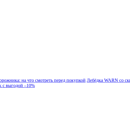
орожника: на что смотреть перед покупкой
Лебёдка WARN со ск
к с выгодой –10%