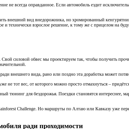
е не всегда оправданное. Если автомобиль ездит исключительно 
нить внешний вид внедорожника, но хромированный кенгурятник
е и технически взрослое решение, к тому же с прицелом на буд
. Свой силовой обвес мы проектируем так, чтобы получить проч
значительной.
ради внешнего вида, рано или поздно эта доработка может потян
же не тот вес, от которого можно просто отмахнуться – придётся
ый тюнинг для бездорожья. Поездки становятся интереснее, мар
inforest Challenge. Но маршруты по Алтаю или Кавказу уже пере
омобиля ради проходимости