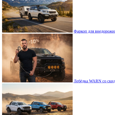
Фаркоп для внедорожни
Лебёдка WARN со скид