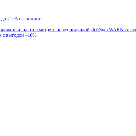
 до -12% на тюнинг
орожника: на что смотреть перед покупкой
Лебёдка WARN со ск
к с выгодой –10%