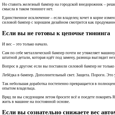
Но ставить железный бампер на городской внедорожник – решени
смысла в таком тюнинге нет.
Единственное исключение – если владелец хочет в корне изме
силовой бампер с хорошим дизайном смотрится как продуманно
Если вы не готовы к цепочке тюнинга
И вес – это только начало.
Сам по себе металлический бампер почти не утяжеляет машину
штатной детали, которая идёт под замену, разница выглядит не
Вопрос в другом: если вы поставили силовой бампер не только 
Лебёдка в бампер. Дополнительный свет. Защита. Пороги. Это у
Так небольшая доработка постепенно превращается в полноценн
опытом владельца.
Вряд ли вы следующим летом бросите всё и поедете покорять Ra
жить в машине на постоянной основе.
Если вы сознательно снижаете вес авт