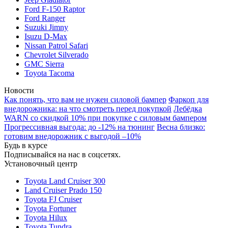
Ford F-150 Raptor
Ford Ranger
Suzuki Jimny
Isuzu D-Max
Nissan Patrol Safari
Chevrolet Silverado
GMC Sierra
Toyota Tacoma
Новости
Как понять, что вам не нужен силовой бампер
Фаркоп для
внедорожника: на что смотреть перед покупкой
Лебёдка
WARN со скидкой 10% при покупке с силовым бампером
Прогрессивная выгода: до -12% на тюнинг
Весна близко:
готовим внедорожник с выгодой –10%
Будь в курсе
Подписывайся на нас в соцсетях.
Установочный центр
Toyota Land Cruiser 300
Land Cruiser Prado 150
Toyota FJ Cruiser
Toyota Fortuner
Toyota Hilux
Toyota Tundra