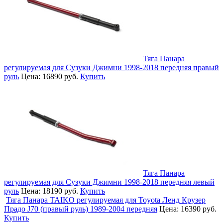
Тяга Панара
регулируемая для Сузуки Джимни 1998-2018 передняя правый
руль
Цена:
16890 руб.
Купить
Тяга Панара
регулируемая для Сузуки Джимни 1998-2018 передняя левый
руль
Цена:
18190 руб.
Купить
Тяга Панара TAIKO регулируемая для Toyota Ленд Крузер
Прадо J70 (правый руль) 1989-2004 передняя
Цена:
16390 руб.
Купить