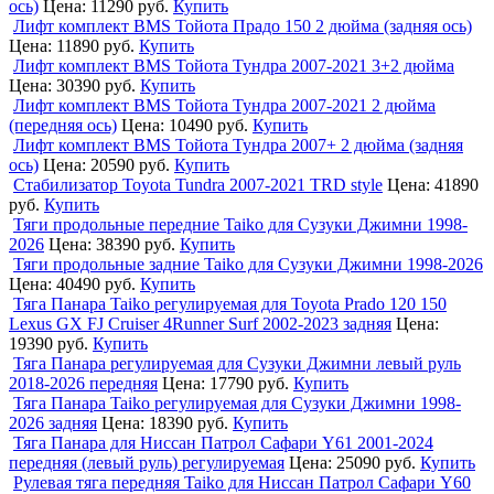
ось)
Цена:
11290 руб.
Купить
Лифт комплект BMS Тойота Прадо 150 2 дюйма (задняя ось)
Цена:
11890 руб.
Купить
Лифт комплект BMS Тойота Тундра 2007-2021 3+2 дюйма
Цена:
30390 руб.
Купить
Лифт комплект BMS Тойота Тундра 2007-2021 2 дюйма
(передняя ось)
Цена:
10490 руб.
Купить
Лифт комплект BMS Тойота Тундра 2007+ 2 дюйма (задняя
ось)
Цена:
20590 руб.
Купить
Стабилизатор Toyota Tundra 2007-2021 TRD style
Цена:
41890
руб.
Купить
Тяги продольные передние Taiko для Сузуки Джимни 1998-
2026
Цена:
38390 руб.
Купить
Тяги продольные задние Taiko для Сузуки Джимни 1998-2026
Цена:
40490 руб.
Купить
Тяга Панара Taiko регулируемая для Toyota Prado 120 150
Lexus GX FJ Cruiser 4Runner Surf 2002-2023 задняя
Цена:
19390 руб.
Купить
Тяга Панара регулируемая для Сузуки Джимни левый руль
2018-2026 передняя
Цена:
17790 руб.
Купить
Тяга Панара Taiko регулируемая для Сузуки Джимни 1998-
2026 задняя
Цена:
18390 руб.
Купить
Тяга Панара для Ниссан Патрол Сафари Y61 2001-2024
передняя (левый руль) регулируемая
Цена:
25090 руб.
Купить
Рулевая тяга передняя Taiko для Ниссан Патрол Сафари Y60