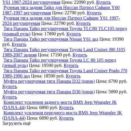
Y61 1987-2024 регулируемая
Цена:
22090 руб.
Купить
Рулевая тяга задняя Taiko для Ниссан Патрол Сафари Y60
1987-1997 регулируемая
Цена:
22790 руб.
Купить
Рулевая тяга задняя для Ниссан Патрол Сафари Y61 1997-
2024 регулируемая
Цена:
22790 руб.
Купить
Тяга Панара Taiko регулируемая Toyota ТLC80 ТLC105 перед
(правый руль)
Цена:
17890 руб.
Купить
Тяга Панара Taiko регулируемая Nissan Y61 зад
Цена:
19390
руб.
Купить
Тяга Панара Taiko регулируемая Toyota Land Cruiser J80 J105
1989-2007 задняя
Цена:
17190 руб.
Купить
Тяга Панара Taiko регулируемая Toyota LC 80 105 перед
(левый руль)
Цена:
19590 руб.
Купить
Тяга Панара Taiko регулируемая Toyota Land Cruiser Prado J70
1989-1996 зад
Цена:
18590 руб.
Купить
Муфта регулируемая тяги Панара D32 (цинк)
Цена:
6790 руб.
Купить
Муфта регулируемая тяги Панара D30 (цинк)
Цена:
5890 руб.
Купить
Комплект усиления заднего моста BMS Jeep Wrangler JK
(DANA-44)
Цена:
6890 руб.
Купить
Комплект усиления переднего моста BMS Jeep Wrangler JK
(DANA-44)
Цена:
6890 руб.
Купить
Загрузить ещё