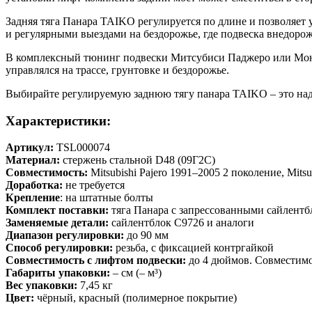
Задняя тяга Панара TAIKO регулируется по длине и позволяет
и регулярными выездами на бездорожье, где подвеска внедоро
В комплексный тюнинг подвески Митсубиси Паджеро или Монте
управлялся на трассе, грунтовке и бездорожье.
Выбирайте регулируемую заднюю тягу панара TAIKO – это надё
Характеристики:
Артикул:
TSL000074
Материал:
стержень стальной D48 (09Г2С)
Совместимость:
Mitsubishi Pajero 1991–2005 2 поколение, Mits
Доработка:
не требуется
Крепление
: на штатные болты
Комплект поставки:
тяга Панара с запрессованными сайлентб
Заменяемые детали:
сайлентблок C9726 и аналоги
Диапазон регулировки:
до 90 мм
Способ регулировки:
резьба, с фиксацией контргайкой
Совместимость с лифтом подвески:
до 4 дюймов. Совместимос
Габариты упаковки:
– см (– м³)
Вес упаковки:
7,45 кг
Цвет:
чёрный, красный (полимерное покрытие)