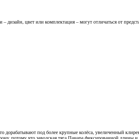
и – дизайн, цвет или комплектация – могут отличаться от предс
асто дорабатывают под более крупные колёса, увеличенный клир
рону, потому что заводская тяга Панара фиксированной длины и