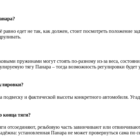
Панара?
ё равно едет не так, как должен, стоит посмотреть положение за
друливать.
ковыми пружинами могут стоять по-разному из-за веса, состоян
улируемую тягу Панара – тогда возможность регулировки будет у
гулировки?
на подвеску и фактической высоты конкретного автомобиля. Уга
о конца тяги?
яги отсоединяют, резьбовую часть завинчивают или отвинчиваю
 надёжна: установленная Панара не может провернуться сама по с