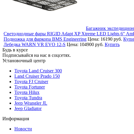
Багажник экспедицион
Светодиодные фары RIGID Adapt XP Xtreme LED Lights 6″ Amb
Подножка для фаркопа BMS Engineering
Цена:
16190 руб.
Купи
Лебедка WARN VR EVO 12-S
Цена:
104900 руб.
Купить
Будь в курсе
Подписывайся на нас в соцсетях.
Установочный центр
Toyota Land Cruiser 300
Land Cruiser Prado 150
Toyota FJ Cruiser
Toyota Fortuner
Toyota Hilux
Toyota Tundra
Jeep Wrangler JL
Jeep Gladiator
Информация
Новости