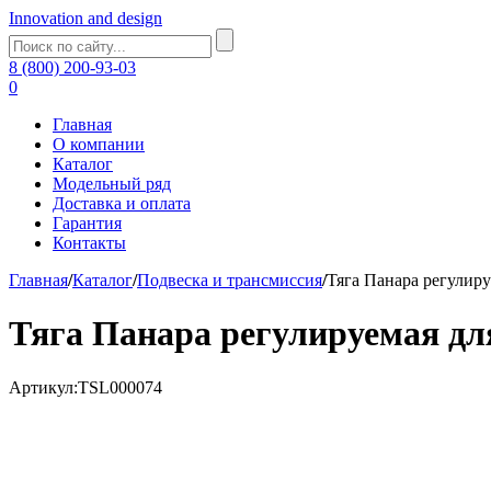
Innovation and design
8 (800) 200-93-03
0
Главная
О компании
Каталог
Модельный ряд
Доставка и оплата
Гарантия
Контакты
Главная
/
Каталог
/
Подвеска и трансмиссия
/
Тяга Панара регулир
Тяга Панара регулируемая дл
Артикул:TSL000074