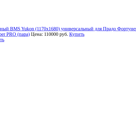
ный BMS Yukon (1170х1680) универсальный для Прадо Фортуне
er PRO (пара)
Цена:
110000 руб.
Купить
ть