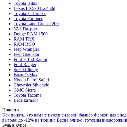
Toyota Hilux
Lexus LX570 LX450d
Toyota FJ Cruiser
Toyota Fortuner
Toyota Land Cruiser 200
УАЗ Патриот
Dodge RAM 1500
RAM TRX
RAM RHO
Jeep Wrangler
Jeep Gladiator
Ford F-150 Raptor
Ford Ranger
Suzuki Jimny
Isuzu D-Max
Nissan Patrol Safari
Chevrolet Silverado
GMC Sierra
Toyota Tacoma
Весь каталог
Новости
Как понять, что вам не нужен силовой бампер
Фаркоп для внед
выгода: до -12% на тюнинг
Весна близко: готовим внедорожни
Будь в курсе