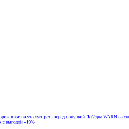
орожника: на что смотреть перед покупкой
Лебёдка WARN со ск
к с выгодой –10%