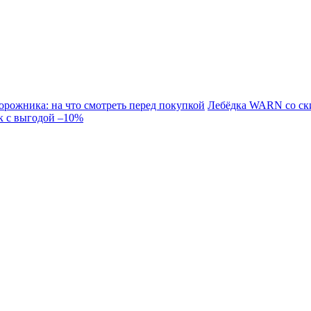
орожника: на что смотреть перед покупкой
Лебёдка WARN со ск
к с выгодой –10%