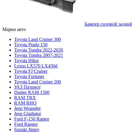
Бампер силовой задни
Марки авто
Toyota Land Cruiser 300
Toyota Prado 150
Toyota Tundra 2022-2026
Toyota Tundra 2007-2021
Toyota Hilux
Lexus LX570 LX450d
Toyota FJ Cruiser
Toyota Fortuner
Toyota Land Cruiser 200
УАЗ Патриот
Dodge RAM 1500
RAM TRX
RAM RHO
Jeep Wrangler
Jeep Gladiator
Ford F-150 Raptor
Ford Ranger
Suzuki Jimny