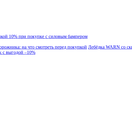
кой 10% при покупке с силовым бампером
орожника: на что смотреть перед покупкой
Лебёдка WARN со ск
к с выгодой –10%