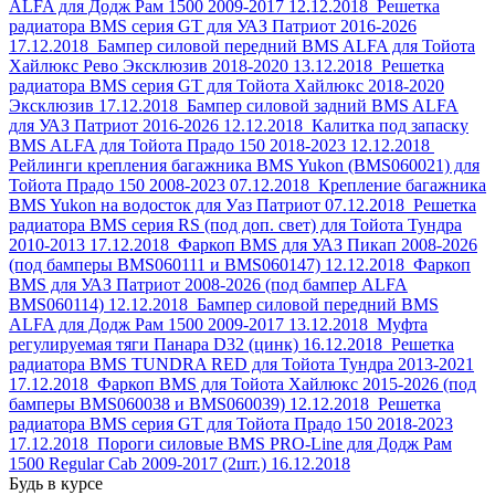
ALFA для Додж Рам 1500 2009-2017
12.12.2018
Решетка
радиатора BMS серия GT для УАЗ Патриот 2016-2026
17.12.2018
Бампер силовой передний BMS ALFA для Тойота
Хайлюкс Рево Эксклюзив 2018-2020
13.12.2018
Решетка
радиатора BMS серия GT для Тойота Хайлюкс 2018-2020
Эксклюзив
17.12.2018
Бампер силовой задний BMS ALFA
для УАЗ Патриот 2016-2026
12.12.2018
Калитка под запаску
BMS ALFA для Тойота Прадо 150 2018-2023
12.12.2018
Рейлинги крепления багажника BMS Yukon (BMS060021) для
Тойота Прадо 150 2008-2023
07.12.2018
Крепление багажника
BMS Yukon на водосток для Уаз Патриот
07.12.2018
Решетка
радиатора BMS серия RS (под доп. свет) для Тойота Тундра
2010-2013
17.12.2018
Фаркоп BMS для УАЗ Пикап 2008-2026
(под бамперы BMS060111 и BMS060147)
12.12.2018
Фаркоп
BMS для УАЗ Патриот 2008-2026 (под бампер ALFA
BMS060114)
12.12.2018
Бампер силовой передний BMS
ALFA для Додж Рам 1500 2009-2017
13.12.2018
Муфта
регулируемая тяги Панара D32 (цинк)
16.12.2018
Решетка
радиатора BMS TUNDRA RED для Тойота Тундра 2013-2021
17.12.2018
Фаркоп BMS для Тойота Хайлюкс 2015-2026 (под
бамперы BMS060038 и BMS060039)
12.12.2018
Решетка
радиатора BMS серия GT для Тойота Прадо 150 2018-2023
17.12.2018
Пороги силовые BMS PRO-Line для Додж Рам
1500 Regular Cab 2009-2017 (2шт.)
16.12.2018
Будь в курсе