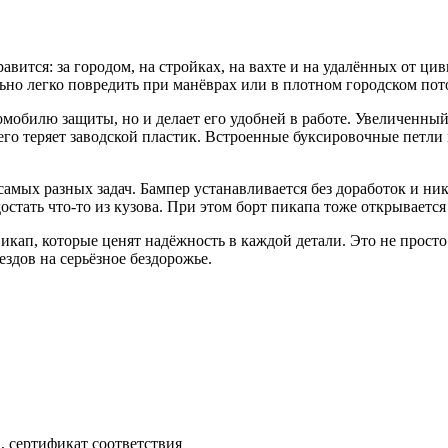
авится: за городом, на стройках, на вахте и на удалённых от ци
ьно легко повредить при манёврах или в плотном городском пот
мобилю защиты, но и делает его удобней в работе. Увеличенный
сего теряет заводской пластик. Встроенные буксировочные петли
ых разных задач. Бампер устанавливается без доработок и ника
стать что-то из кузова. При этом борт пикапа тоже открывается
ап, которые ценят надёжность в каждой детали. Это не просто
ездов на серьёзное бездорожье.
, сертификат соответствия