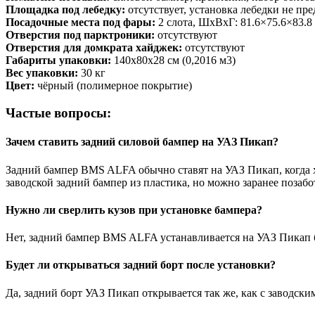
Площадка под лебедку:
отсутствует, установка лебедки не пр
Посадочные места под фары:
2 слота, ШxВxГ: 81.6×75.6×83.8
Отверстия под парктроники:
отсутствуют
Отверстия для домкрата хайджек:
отсутствуют
Габариты упаковки:
140х80х28 см (0,2016 м3)
Вес упаковки:
30 кг
Цвет:
чёрный (полимерное покрытие)
Частые вопросы:
Зачем ставить задний силовой бампер на УАЗ Пикап?
Задний бампер BMS ALFA обычно ставят на УАЗ Пикап, когда хо
заводской задний бампер из пластика, но можно заранее позаб
Нужно ли сверлить кузов при установке бампера?
Нет, задний бампер BMS ALFA устанавливается на УАЗ Пикап б
Будет ли открываться задний борт после установки?
Да, задний борт УАЗ Пикап открывается так же, как с заводск