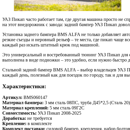
УАЗ Пикап часто работает там, где другая машина просто не спр
на этот внедорожник с завода: задний бампер УАЗ Пикап довол
Установка заднего бампера BMS ALFA не только добавляет авто
резкие съезды и неровный рельеф – те места, где пикап чаще в
каждый раз искать штатный крюк под машиной.
Это универсальный и востребованный тюнинг УАЗ Пикап для сам
выполнена в виде подножки – это удобно, если нужно быстро до
Стальной задний бампер BMS ALFA – выбор владельцев УАЗ Пик
каждый день, полезный как для поездок по городу, так и для вы
Характеристики:
Артикул:
BMS060147
Материал бампера:
3 мм сталь 08ПС, труба Д45*2,5 (Сталь 20)
Материал креплений:
5 мм сталь 09Г2С
Совместимость:
УАЗ Пикап 2008-2025
Доработка:
не требуется
Крепление:
в комплекте
Комплект поставки:
силовой бампер, крепления, набор болтов