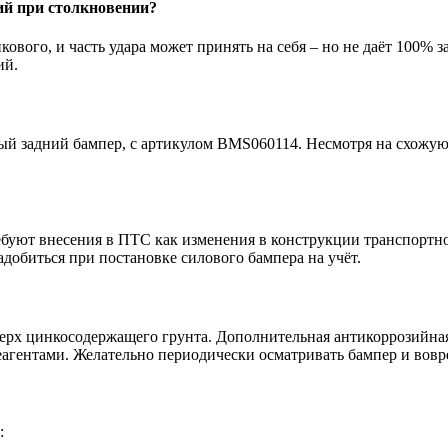
ий при столкновении?
икового, и часть удара может принять на себя – но не даёт 100%
ий.
ьный задний бампер, с артикулом BMS060114. Несмотря на схожу
ебуют внесения в ПТС как изменения в конструкции транспортн
адобиться при постановке силового бампера на учёт.
х цинкосодержащего грунта. Дополнительная антикоррозийная о
агентами. Желательно периодически осматривать бампер и вовр
: