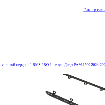
Бампер сило
силовой передний BMS PRO-Line для Додж РАМ 1500 2024-20