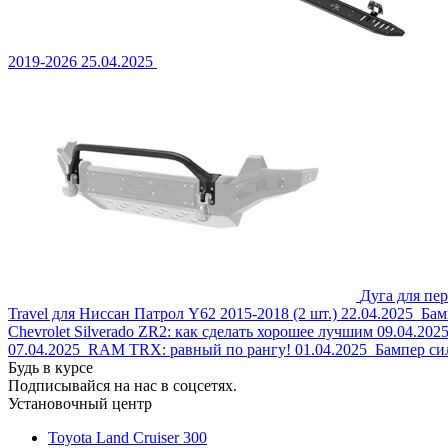
2019-2026
25.04.2025
Дуга для пе
Travel для Ниссан Патрол Y62 2015-2018 (2 шт.)
22.04.2025
Бам
Chevrolet Silverado ZR2: как сделать хорошее лучшим
09.04.202
07.04.2025
RAM TRX: равный по рангу!
01.04.2025
Бампер си
Будь в курсе
Подписывайся на нас в соцсетях.
Установочный центр
Toyota Land Cruiser 300