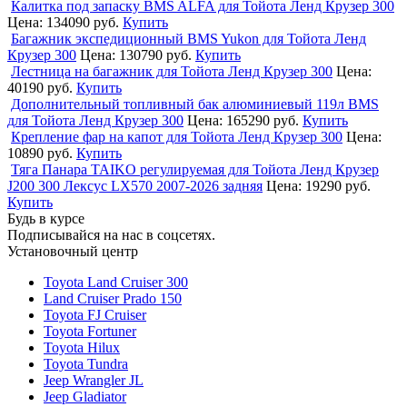
Калитка под запаску BMS ALFA для Тойота Ленд Крузер 300
Цена:
134090 руб.
Купить
Багажник экспедиционный BMS Yukon для Тойота Ленд
Крузер 300
Цена:
130790 руб.
Купить
Лестница на багажник для Тойота Ленд Крузер 300
Цена:
40190 руб.
Купить
Дополнительный топливный бак алюминиевый 119л BMS
для Тойота Ленд Крузер 300
Цена:
165290 руб.
Купить
Крепление фар на капот для Тойота Ленд Крузер 300
Цена:
10890 руб.
Купить
Тяга Панара TAIKO регулируемая для Тойота Ленд Крузер
J200 300 Лексус LX570 2007-2026 задняя
Цена:
19290 руб.
Купить
Будь в курсе
Подписывайся на нас в соцсетях.
Установочный центр
Toyota Land Cruiser 300
Land Cruiser Prado 150
Toyota FJ Cruiser
Toyota Fortuner
Toyota Hilux
Toyota Tundra
Jeep Wrangler JL
Jeep Gladiator