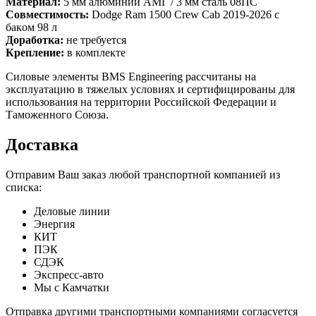
Maтeриал:
5 мм алюминий AMГ / 3 мм cтaль 08ПС
Cовмeстимocть:
Dоdgе Ram 1500 Сrew Cab 2019-2026 c
бакoм 98 л
Дoработка:
не тpeбуeтcя
Кpeплениe:
в комплeктe
Силовые элементы BMS Engineering рассчитаны на
эксплуатацию в тяжелых условиях и сертифицированы для
использования на территории Российской Федерации и
Таможенного Союза.
Доставка
Отправим Ваш заказ любой транспортной компанией из
списка:
Деловые линии
Энергия
КИТ
ПЭК
СДЭК
Экспресс-авто
Мы с Камчатки
Отправка другими транспортными компаниями согласуется