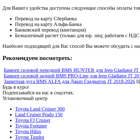
Для Вашего удобства доступны следующие способы оплаты това
Перевод на карту Сбербанка
Перевод на карту Альфа-Банка
Банковский перевод (квитанция)
Безналичный расчет (только для юр. лиц; работаем с НДС
Наиболее подходящий для Вас способ Вы можете обсудить с н
Рекомендуем посмотреть:
Бампер силовой передний BMS HUNTER для Jeep Gladiator JT
Бампер силовой задний BMS PRO-Line для Jeep Gladiator JT 20
Защитная дуга BMS ALFA для Джип Гладиатор JT 2018-2026
Ц
Будь в курсе
Подписывайся на нас в соцсетях.
Установочный центр
Toyota Land Cruiser 300
Land Cruiser Prado 150
Toyota FJ Cruiser
Toyota Fortuner
Toyota Hilux
Toyota Tundra