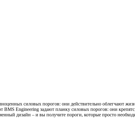
лноценных силовых порогов: они действительно облегчают жизн
от BMS Engineering задают планку силовых порогов: они крепят
енный дизайн – и вы получите пороги, которые просто необходи