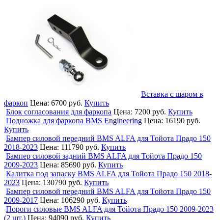
Вставка с шаром в
фаркоп
Цена:
6700 руб.
Купить
Блок согласования для фаркопа
Цена:
7200 руб.
Купить
Подножка для фаркопа BMS Engineering
Цена:
16190 руб.
Купить
Бампер силовой передний BMS ALFA для Тойота Прадо 150
2018-2023
Цена:
111790 руб.
Купить
Бампер силовой задний BMS ALFA для Тойота Прадо 150
2009-2023
Цена:
85690 руб.
Купить
Калитка под запаску BMS ALFA для Тойота Прадо 150 2018-
2023
Цена:
130790 руб.
Купить
Бампер силовой передний BMS ALFA для Тойота Прадо 150
2009-2017
Цена:
106290 руб.
Купить
Пороги силовые BMS ALFA для Тойота Прадо 150 2009-2023
(2 шт.)
Цена:
94090 руб.
Купить