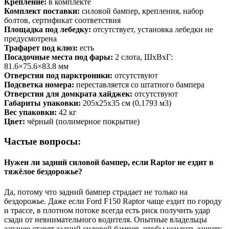
Крепление:
в комплекте
Комплект поставки:
силовой бампер, крепления, набор
болтов, сертификат соответствия
Площадка под лебедку:
отсутствует, установка лебедки не
предусмотрена
Трафарет под клюз:
есть
Посадочные места под фары:
2 слота, ШxВxГ:
81.6×75.6×83.8 мм
Отверстия под парктроники:
отсутствуют
Подсветка номера:
переставляется со штатного бампера
Отверстия для домкрата хайджек:
отсутствуют
Габариты упаковки:
205х25х35 см (0,1793 м3)
Вес упаковки:
42 кг
Цвет:
чёрный (полимерное покрытие)
Частые вопросы:
Нужен ли задний силовой бампер, если Raptor не ездит в
тяжёлое бездорожье?
Да, потому что задний бампер страдает не только на
бездорожье. Даже если Ford F150 Raptor чаще ездит по городу
и трассе, в плотном потоке всегда есть риск получить удар
сзади от невнимательного водителя. Опытные владельцы
заранее ставят задний силовой бампер, чтобы усилить защиту