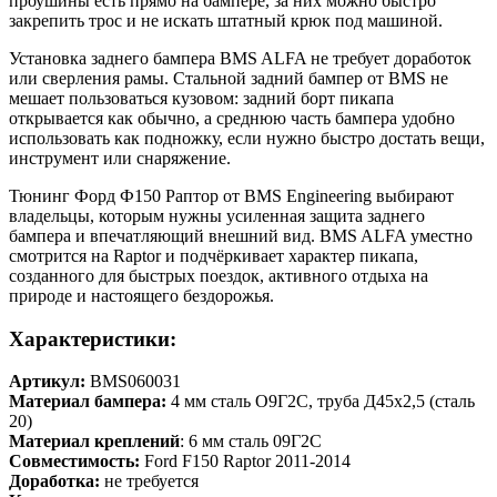
проушины есть прямо на бампере, за них можно быстро
закрепить трос и не искать штатный крюк под машиной.
Установка заднего бампера BMS ALFA не требует доработок
или сверления рамы. Стальной задний бампер от BMS не
мешает пользоваться кузовом: задний борт пикапа
открывается как обычно, а среднюю часть бампера удобно
использовать как подножку, если нужно быстро достать вещи,
инструмент или снаряжение.
Тюнинг Форд Ф150 Раптор от BMS Engineering выбирают
владельцы, которым нужны усиленная защита заднего
бампера и впечатляющий внешний вид. BMS ALFA уместно
смотрится на Raptor и подчёркивает характер пикапа,
созданного для быстрых поездок, активного отдыха на
природе и настоящего бездорожья.
Характеристики:
Артикул:
BMS060031
Материал бампера:
4 мм сталь О9Г2С, труба Д45х2,5 (сталь
20)
Материал креплений
: 6 мм сталь 09Г2С
Совместимость:
Ford F150 Raptor 2011-2014
Доработка:
не требуется