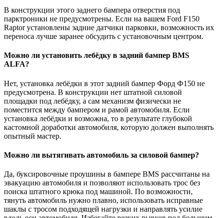
В конструкции этого заднего бампера отверстия под
парктроники не предусмотрены. Если на вашем Ford F150
Raptor установлены задние датчики парковки, возможность их
переноса лучше заранее обсудить с установочным центром.
Можно ли установить лебёдку в задний бампер BMS
ALFA?
Нет, установка лебёдки в этот задний бампер Форд Ф150 не
предусмотрена. В конструкции нет штатной силовой
площадки под лебёдку, а сам механизм физически не
поместится между бампером и рамой автомобиля. Если
установка лебёдки и возможна, то в результате глубокой
кастомной доработки автомобиля, которую должен выполнять
опытный мастер.
Можно ли вытягивать автомобиль за силовой бампер?
Да, буксировочные проушины в бампере BMS рассчитаны на
эвакуацию автомобиля и позволяют использовать трос без
поиска штатного крюка под машиной. По возможности,
тянуть автомобиль нужно плавно, использовать исправные
шаклы с тросом подходящей нагрузки и направлять усилие
вдоль оси автомобиля. Избегайте резких рывков под большим