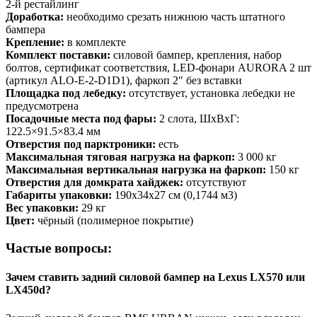
2-й рестайлинг
Доработка:
необходимо срезать нижнюю часть штатного
бампера
Крепление:
в комплекте
Комплект поставки:
силовой бампер, крепления, набор
болтов, сертификат соответствия, LED-фонари AURORA 2 шт
(артикул ALO-E-2-D1D1), фаркоп 2″ без вставки
Площадка под лебедку:
отсутствует, установка лебедки не
предусмотрена
Посадочные места под фары:
2 слота, ШxВxГ:
122.5×91.5×83.4 мм
Отверстия под парктроники:
есть
Максимальная тяговая нагрузка на фаркоп:
3 000 кг
Максимальная вертикальная нагрузка на фаркоп:
150 кг
Отверстия для домкрата хайджек:
отсутствуют
Габариты упаковки:
190х34х27 см (0,1744 м3)
Вес упаковки:
29 кг
Цвет:
чёрный (полимерное покрытие)
Частые вопросы:
Зачем ставить задний силовой бампер на Lexus LX570 или
LX450d?