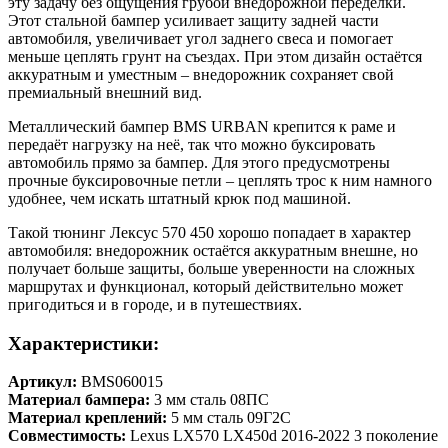
эту задачу без ощущения грубой внедорожной переделки.
Этот стальной бампер усиливает защиту задней части
автомобиля, увеличивает угол заднего свеса и помогает
меньше цеплять грунт на съездах. При этом дизайн остаётся
аккуратным и уместным – внедорожник сохраняет свой
премиальный внешний вид.
Металлический бампер BMS URBAN крепится к раме и
передаёт нагрузку на неё, так что можно буксировать
автомобиль прямо за бампер. Для этого предусмотрены
прочные буксировочные петли – цеплять трос к ним намного
удобнее, чем искать штатный крюк под машиной.
Такой тюнинг Лексус 570 450 хорошо попадает в характер
автомобиля: внедорожник остаётся аккуратным внешне, но
получает больше защиты, больше уверенности на сложных
маршрутах и функционал, который действительно может
пригодиться и в городе, и в путешествиях.
Характеристики:
Артикул:
BMS060015
Материал бампера:
3 мм сталь 08ПС
Материал креплений:
5 мм сталь 09Г2С
Совместимость:
Lexus LX570 LX450d 2016-2022 3 поколение