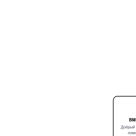
BM
Добрый 
помо