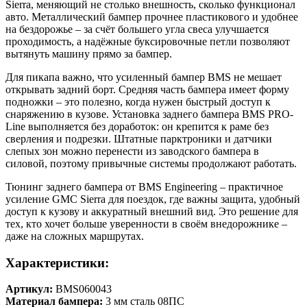
Sierra, меняющий не столько внешность, сколько функционал
авто. Металлический бампер прочнее пластикового и удобнее
на бездорожье – за счёт большего угла свеса улучшается
проходимость, а надёжные буксировочные петли позволяют
вытянуть машину прямо за бампер.
Для пикапа важно, что усиленный бампер BMS не мешает
открывать задний борт. Средняя часть бампера имеет форму
подножки – это полезно, когда нужен быстрый доступ к
снаряжению в кузове. Установка заднего бампера BMS PRO-
Line выполняется без доработок: он крепится к раме без
сверления и подрезки. Штатные парктроники и датчики
слепых зон можно перенести из заводского бампера в
силовой, поэтому привычные системы продолжают работать.
Тюнинг заднего бампера от BMS Engineering – практичное
усиление GMC Sierra для поездок, где важны защита, удобный
доступ к кузову и аккуратный внешний вид. Это решение для
тех, кто хочет больше уверенности в своём внедорожнике –
даже на сложных маршрутах.
Характеристики:
Артикул:
BMS060043
Материал бампера:
3 мм сталь 08ПС