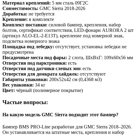
Материал креплений:
5 мм сталь 09Г2С
Совместимость:
GMC Sierra 2018-2026
Доработка:
не требуется
Крепление:
в комплекте
Комплект поставки:
силовой бампер, крепления, набор
болтов, сертификат соответствия, LED-фонари AURORA 2 шт
(артикул ALO-EL-2-E13T), крепление под номерной знак,
подсветка номерного знака
Площадка под лебедку:
отсутствует, установка лебедки не
предусмотрена
Посадочные места под фары:
2 слота, ШxВxГ: 109x60x56 мм
Отверстия под парктроники:
есть
Отверстия под датчики слепых зон:
есть
Отверстия для домкрата хайджек:
отсутствуют
Габариты упаковки:
200х52х42 см (0,4368 м3)
Вес упаковки:
34 кг
Цвет:
чёрный (полимерное покрытие)
Частые вопросы:
На какую модель GMC Sierra подходит этот бампер?
Бампер BMS PRO-Line разработан для GMC Sierra 2018–2026.
Он устанавливается на штатные места, крепления и набор