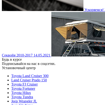
Ускоряемся!
Секвойя 2010-2017
14.05.2021
Будь в курсе
Подписывайся на нас в соцсетях.
Установочный центр
Toyota Land Cruiser 300
Land Cruiser Prado 150
Toyota FJ Cruiser
Toyota Fortuner
Toyota Hilux
Toyota Tundra
Jeep Wrangler JL