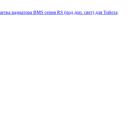
етка радиатора BMS серия RS (под доп. свет) для Тойота