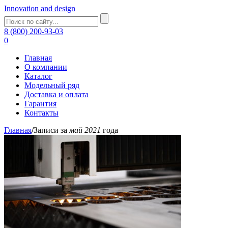
Innovation and design
8 (800) 200-93-03
0
Главная
О компании
Каталог
Модельный ряд
Доставка и оплата
Гарантия
Контакты
Главная
/
Записи за
май 2021
года